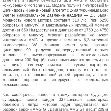
заменить в гамме семейство SLS AMG и составить
конкуренцию Porsche 911. Модель получит 4-литровый 8-
цилиндровый бензиновый агрегат с 2-мя турбинами Borg
Warner (максимальное давление наддува — 2,3 бара).
Мощность нового мотора составит 510 л.с. (при 6250
оборотах в минуту), а максимальный крутящий момент
достигнет 650 Нм (доступен в диапазоне от 1750 до 4750
оборотов в минуту). Агрегат разработан «с нуля»
инженерами AMG и призван заменить 6,2-литровый
атмосферник V8. Новинка имеет угол развала
цилиндров 90 градусов, непосредственный впрыск
топлива с пьезо-форсунками и максимальным
давлением 200 бар (бензин впрыскивается до семи раз
за цикл), систему смазки с сухим картером,
алюминиевый блок цилиндров, головку из этого же
металла, но с повышенной долей циркония, а также
кованые поршни и интеркулер с жидкостным
охлаждением.
Как сообщалось ранее, в гамму моторов будущего
суперкара также войдет 337-сильная «шестерка»
объемом 3 литра, которая будет предлагаться для
базовой версии AMG GT. Двигатель AMG GT весит 209 кг